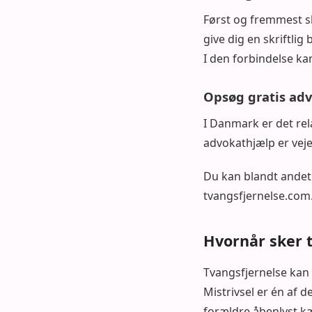
Først og fremmest sk
give dig en skriftlig
I den forbindelse ka
Opsøg gratis ad
I Danmark er det rel
advokathjælp er vejen
Du kan blandt andet
tvangsfjernelse.com
Hvornår sker 
Tvangsfjernelse kan
Mistrivsel er én af d
forældre åbenlyst k