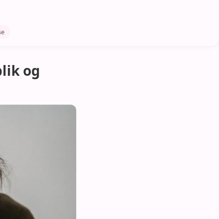
se
lik og