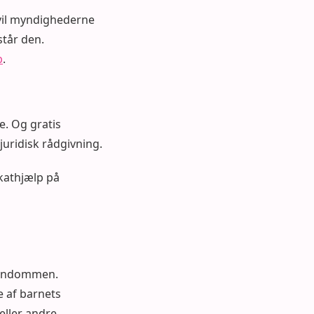
 vil myndighederne
står den.
p
.
e. Og gratis
juridisk rådgivning.
kathjælp på
barndommen.
e af barnets
eller andre