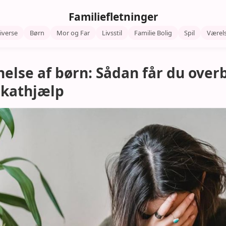
Familiefletninger
iverse
Børn
Mor og Far
Livsstil
Familie Bolig
Spil
Værel
else af børn: Sådan får du overb
okathjælp