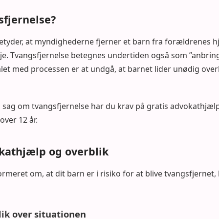
sfjernelse?
betyder, at myndighederne fjerner et barn fra forældrenes
lje. Tvangsfjernelse betegnes undertiden også som ”anbrin
et med processen er at undgå, at barnet lider unødig overla
n sag om tvangsfjernelse har du krav på gratis advokathjæl
ver 12 år.
kathjælp og overblik
ormeret om, at dit barn er i risiko for at blive tvangsfjernet
lik over situationen