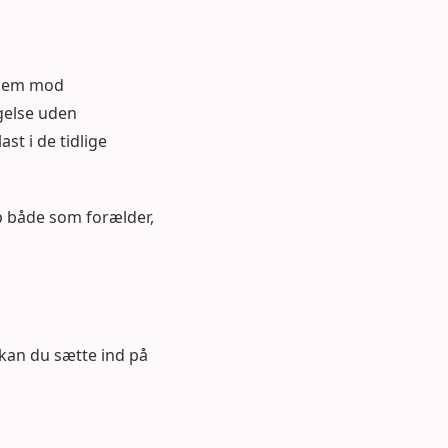
 hjem mod
gelse uden
st i de tidlige
p både som forælder,
, kan du sætte ind på