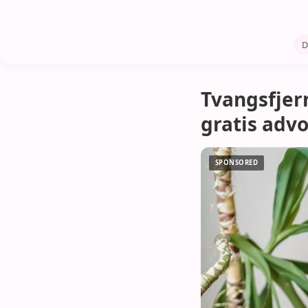
D
Tvangsfjern
gratis adv