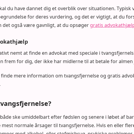
al du have dannet dig et overblik over situationen. Typisk
 begrundelse for deres vurdering, og det er vigtigt, at du for
n det også være gavnligt, at du opsøger
gratis advokathjæl
vokathjælp
ativt nemt at finde en advokat med speciale i tvangsfjernels
 frem for dig, der ikke har midlerne til at betale for almen 
 finde mere information om tvangsfjernelse og gratis advo
.
tvangsfjernelse?
 både ske umiddelbart efter fødslen og senere i løbet af 
e mest normale årsager til tvangsfjernelse. Hvis en eller fler
æmper med alkohol- eller stofmisbrug, psykiske problemer 