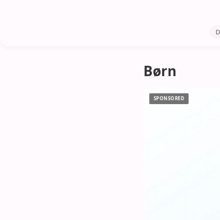
D
Børn