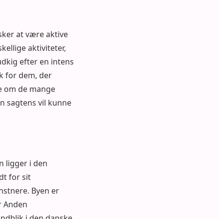
sker at være aktive
llige aktiviteter,
 udkig efter en intens
sk for dem, der
ere om de mange
an sagtens vil kunne
 ligger i den
t for sit
nstnere. Byen er
er Anden
indblik i den danske