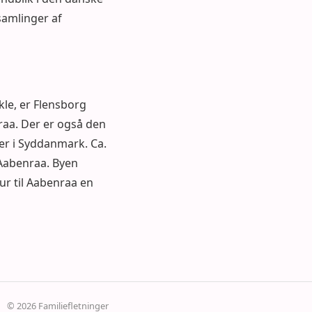
samlinger af
kle, er Flensborg
raa. Der er også den
r i Syddanmark. Ca.
Aabenraa. Byen
ur til Aabenraa en
© 2026 Familiefletninger