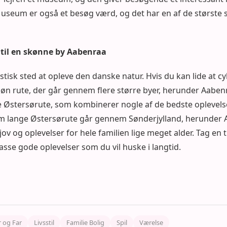
useum er også et besøg værd, og det har en af de største 
til en skønne by Aabenraa
tisk sted at opleve den danske natur. Hvis du kan lide at cy
øn rute, der går gennem flere større byer, herunder Aaben
Østersørute, som kombinerer nogle af de bedste oplevelse
m lange Østersørute går gennem Sønderjylland, herunder 
ov og oplevelser for hele familien lige meget alder. Tag en t
se gode oplevelser som du vil huske i langtid.
 og Far
Livsstil
Familie Bolig
Spil
Værelse