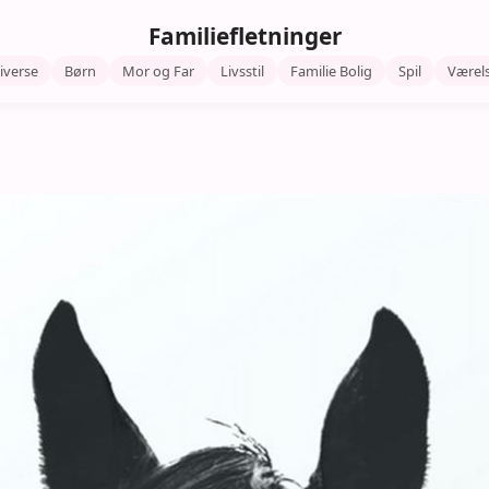
Familiefletninger
iverse
Børn
Mor og Far
Livsstil
Familie Bolig
Spil
Værel