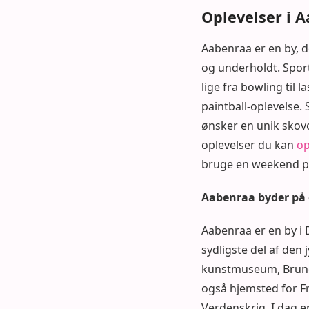
Oplevelser i 
Aabenraa er en by, d
og underholdt. Sport
lige fra bowling til 
paintball-oplevelse.
ønsker en unik skov
oplevelser du kan
op
bruge en weekend på
Aabenraa byder på 
Aabenraa er en by i 
sydligste del af den
kunstmuseum, Brundl
også hjemsted for Fr
Verdenskrig. I dag e