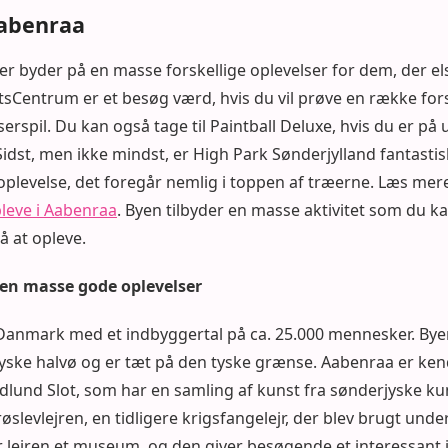
Aabenraa
er byder på en masse forskellige oplevelser for dem, der el
sCentrum er et besøg værd, hvis du vil prøve en række forske
laserspil. Du kan også tage til Paintball Deluxe, hvis du er på
 Sidst, men ikke mindst, er High Park Sønderjylland fantasti
oplevelse, det foregår nemlig i toppen af træerne. Læs m
leve i Aabenraa
. Byen tilbyder en masse aktivitet som du k
 at opleve.
en masse gode oplevelser
Danmark med et indbyggertal på ca. 25.000 mennesker. Byen
 jyske halvø og er tæt på den tyske grænse. Aabenraa er kend
und Slot, som har en samling af kunst fra sønderjyske ku
øslevlejren, en tidligere krigsfangelejr, der blev brugt und
r lejren et museum, og den giver besøgende et interessant 