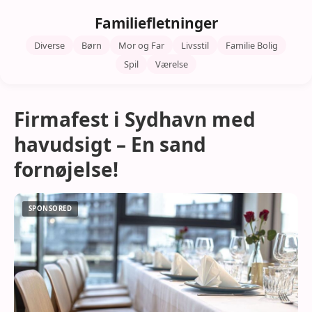
Familiefletninger
Diverse
Børn
Mor og Far
Livsstil
Familie Bolig
Spil
Værelse
Firmafest i Sydhavn med
havudsigt – En sand
fornøjelse!