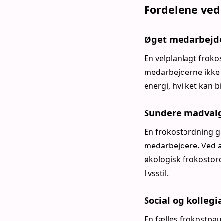
Fordelene ved
Øget medarbejder
En velplanlagt froko
medarbejderne ikke 
energi, hvilket kan b
Sundere madval
En frokostordning gi
medarbejdere. Ved a
økologisk frokostor
livsstil.
Social og kolleg
En fælles frokostpa