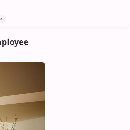
se
mployee