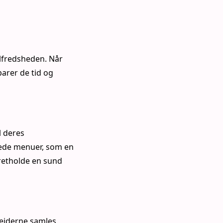
ilfredsheden. Når
arer de tid og
l deres
rede menuer, som en
retholde en sund
bejderne samles