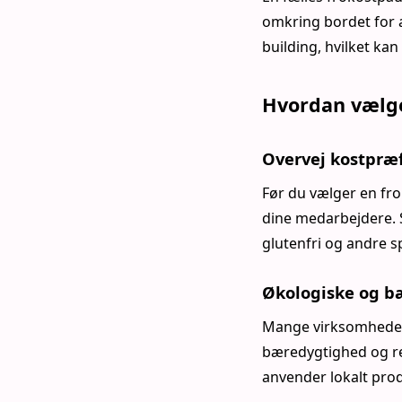
omkring bordet for a
building, hvilket k
Hvordan vælge
Overvej kostpræ
Før du vælger en fro
dine medarbejdere. 
glutenfri og andre s
Økologiske og b
Mange virksomheder 
bæredygtighed og re
anvender lokalt pro