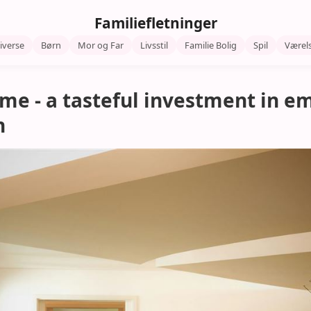
Familiefletninger
iverse
Børn
Mor og Far
Livsstil
Familie Bolig
Spil
Værel
me - a tasteful investment in e
n