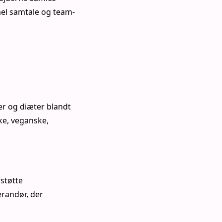
mel samtale og team-
er og diæter blandt
ke, veganske,
støtte
randør, der