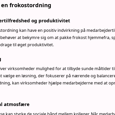
 en frokostordning
tilfredshed og produktivitet
stordning kan have en positiv indvirkning på medarbejdert
behøver at bekymre sig om at pakke frokost hjemmefra, sp
idrage til øget produktivitet.
g
ver virksomheder mulighed for at tilbyde sunde måltider ti
t vælge en løsning, der fokuserer på nærende og balance
dning, kan virksomheder hjælpe medarbejderne med at op
ial atmosfære
use kan styrke de sociale bånd mellem kolleger. Når medar