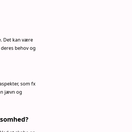
. Det kan være
er deres behov og
aspekter, som fx
en jævn og
rksomhed?